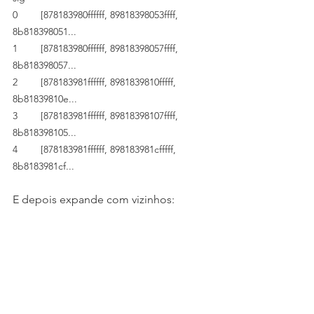
0	[878183980ffffff, 89818398053ffff, 
8b818398051...
1	[878183980ffffff, 89818398057ffff, 
8b818398057...
2	[878183981ffffff, 8981839810fffff, 
8b81839810e...
3	[878183981ffffff, 89818398107ffff, 
8b818398105...
4	[878183981ffffff, 898183981cfffff, 
8b8183981cf...
E depois expande com vizinhos: