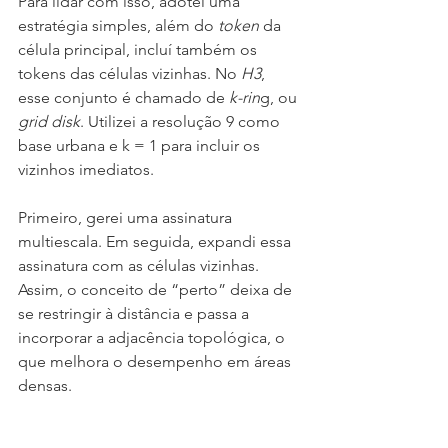
Para lidar com isso, adotei uma 
estratégia simples, além do 
token 
da 
célula principal, incluí também os 
tokens das células vizinhas. No 
H3
, 
esse conjunto é chamado de
 k-rin
g, ou 
grid disk
. Utilizei a resolução 9 como 
base urbana e k = 1 para incluir os 
vizinhos imediatos.
Primeiro, gerei uma assinatura 
multiescala. Em seguida, expandi essa 
assinatura com as células vizinhas. 
Assim, o conceito de “perto” deixa de 
se restringir à distância e passa a 
incorporar a adjacência topológica, o 
que melhora o desempenho em áreas 
densas.