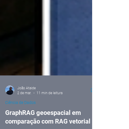
João Ataide
2 de mar.
11 min de leitura
Ciência de Dados
GraphRAG geoespacial em