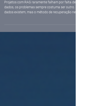
comparação com RAG vetorial
Projetos com RAG raramente falham por falta de
dados, os problemas sempre costuma ser outro. Os
dados existem, mas o método de recuperação nem
sempre sustenta perguntas que dependem de
relações entre entidades, principalmente quando
essas relações não estão explícitas no texto. Em
muitos casos, o sistema recupera trechos
semanticamente relevantes, mas não consegue
comprovar conexões como proximidade,
coocorrência territorial, dependência entre
categorias ou encadeamento de e