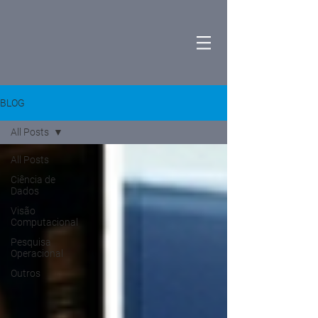
BLOG
All Posts
All Posts
Ciência de
Dados
Visão
Computacional
Pesquisa
Operacional
Outros