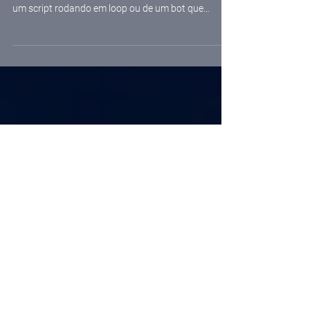
emergências
Quando se fala em automação em
geoprocessamento, a imagem mais comum é a de
um script rodando em loop ou de um bot que
responde a comandos pré-definidos. Em cenários
críticos, como acidentes de trânsito, essa rigidez
pode virar risco: o sistema precisa lidar com
incerteza, falhas e mudanças de contexto. Por isso,
mais do que um executor de tarefas, o que faz
diferença é um Agent . A distinção é simples, mas é
bastante importante. Enquanto um bot percorre um
fluxo linear, um