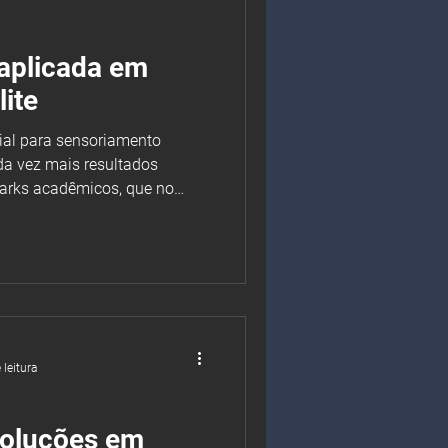
 aplicada em
ite
cial para sensoriamento
a vez mais resultados
arks acadêmicos, que no
zado de dados e métricas
odelos em condições
 leitura
Soluções em