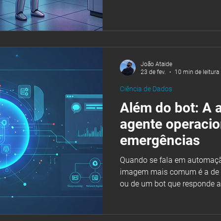
principalmente quando essas
explícitas no texto. Em muit
trechos semanticamente rel
comprovar conexões como pr
territorial, dependência ent
João Ataide
de e
23 de fev.
10 min de leitura
Ciência de Dados
Além do bot: A 
agente operacio
emergências
Quando se fala em automaç
imagem mais comum é a de 
ou de um bot que responde 
cenários críticos, como acide
pode virar risco: o sistema pr
falhas e mudanças de contex