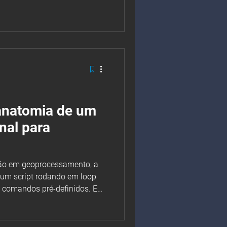
 relações não estão
os casos, o sistema recupera
evantes, mas não consegue
oximidade, coocorrência
re categorias ou encadeamento
anatomia de um
nal para
ão em geoprocessamento, a
um script rodando em loop
a comandos pré-definidos. Em
ntes de trânsito, essa rigidez
ecisa lidar com incerteza,
to. Por isso, mais do que um