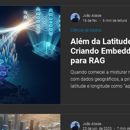
executor de tarefas, o que fa
distinção é simples, mas é b
João Ataide
um bot percorre um fluxo li
16 de fev.
6 min de leitura
Ciência de Dados
Além da Latitud
Criando Embedd
para RAG
Quando comecei a misturar 
com dados geográficos, a prim
latitude e longitude como “a
seguir adiante. Logo perceb
ótimas, mas não capturam con
não dizem nada sobre vizin
a noção de vizinhança, não
discretas e não oferecem uma
João Ataide
como bairro, rua e quarteirão,
23 de jun. de 2025
7 min de