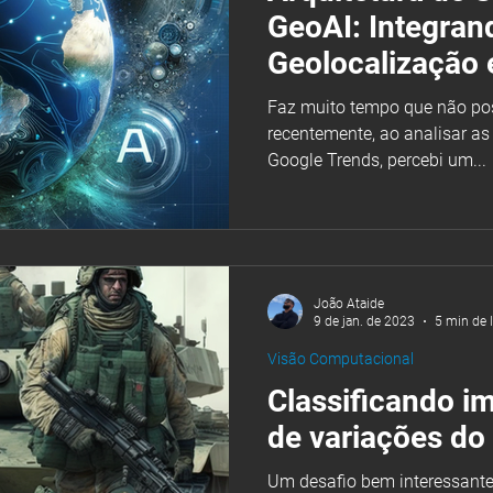
GeoAI: Integran
Geolocalização e
Artificial
Faz muito tempo que não po
recentemente, ao analisar as
Google Trends, percebi um...
João Ataide
9 de jan. de 2023
5 min de l
Visão Computacional
Classificando i
de variações do
Um desafio bem interessante