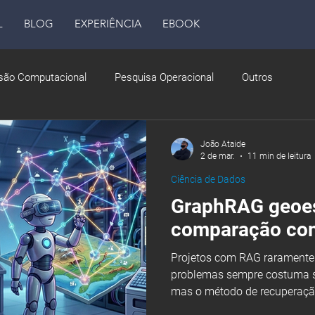
L
BLOG
EXPERIÊNCIA
EBOOK
são Computacional
Pesquisa Operacional
Outros
João Ataide
2 de mar.
11 min de leitura
Ciência de Dados
GraphRAG geoes
comparação com
Projetos com RAG raramente falham por falta de dados, os
problemas sempre costuma se
mas o método de recuperaçã
perguntas que dependem de r