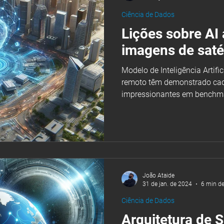
Ciência de Dados
Lições sobre AI
imagens de satél
Modelo de Inteligência Artifi
remoto têm demonstrado cad
impressionantes em benchm
geral são conjuntos padroni
usados para experimentar m
controladas ...
João Ataide
31 de jan. de 2024
6 min de
Ciência de Dados
Arquitetura de 