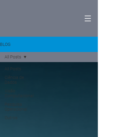
BLOG
All Posts
All Posts
Ciência de
Dados
Visão
Computacional
Pesquisa
Operacional
Outros